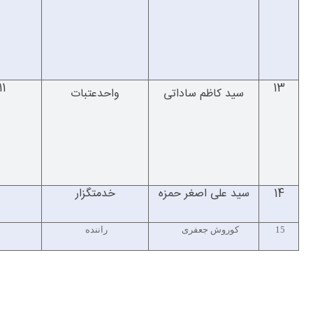
1
13
سید کاظم ساداتی
واحدعتبات
14
سید علی اصغر حمزه
خدمتگزار
15
کوروش جعفری
راننده