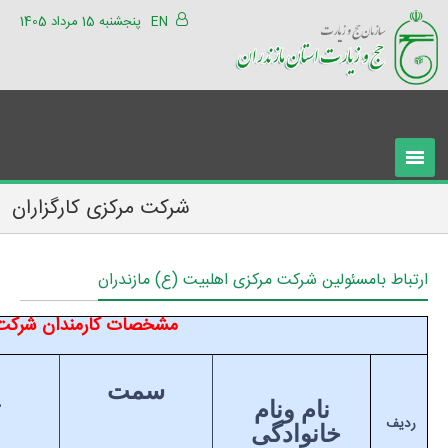
EN
پنجشنبه 15 مرداد 1405
شرکت مرکزی کارگزاران
ارتباط بامسئولین شرکت مرکزی اهلبیت (ع) مازندران
مشخصات کارمندان شرکت م
سمت
ت
نام ونام
ردیف
خانوادگی