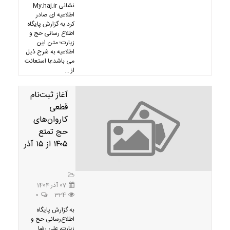
نشانی My.haj.ir
اطلاعیه ای صادر
کرد.به گزارش پایگاه
اطلاع رسانی حج و
زیارت؛ متن این
اطلاعیه به شرح ذیل
می باشد؛با استعانت
از ...
آغاز ثبت‌نام
قطعی
کاروان‌های
حج تمتع
۱۴۰۵ از ۱۵ آذر
07 آذر 1404
0
324
به گزارش پایگاه
اطلاع‌رسانی حج و
زیارت، علی رضا