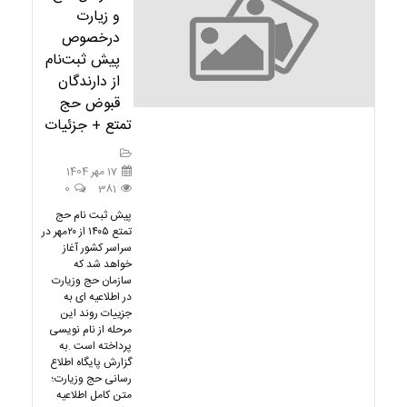
و زيارت
درخصوص
پیش ثبت‌نام
از دارندگان
قبوض حج
تمتع + جزئیات
17 مهر 1404
0
381
پیش ثبت نام حج
تمتع ۱۴۰۵ از ۲۰مهر در
سراسر کشور آغاز
خواهد شد که
سازمان حج وزیارت
در اطلاعیه ای به
جزییات روند این
مرحله از نام نویسی
پرداخته است .به
گزارش پایگاه اطلاع
رسانی حج وزیارت؛
متن کامل اطلاعیه