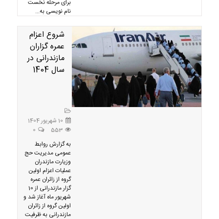
برای مرحله نخست
نام نویسی به...
شروع اعزام
عمره گزاران
مازندرانی در
سال 1404
10 شهریور 1404
0
553
به گزارش روابط
عمومی مدیریت حج
وزیارت مازندران
عملیات اعزام اولین
گروه از زائران عمره
گزار مازندرانی از 10
شهریور ماه آغاز شد و
اولین گروه از زائران
مازندرانی به ظرفیت