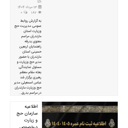
13 مرداد 1404
0
182
به گزارش روابط
عمومی مدیریت حج
وزیارت استان
مازندران مراسم
معنوی بدرقه
راهنمایان اربعین
حسینی استان
مازندران با حضور
مدیر حج وزیارت و
مسئول نمایندگی
بعثه مقام معظم
رهبری برگزار شد
عباس اسمعیلی مدیر
حج وزیارت مازندران
در مراسم بدرق...
اطلاعیه
سازمان حج
و زیارت
درخصوص