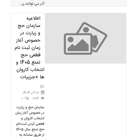
آذر می توانند ن...
اطلاعیه
سازمان حج
و زیارت در
خصوص آغاز
زمان ثبت نام
قطعی حج
تمتع 1405 و
انتخاب کاروان
ها +جزییات
12 آذر 1404
0
276
سازمان حج و زیارت
در خصوص آغاز زمان
انتخاب کاروان و
قطعی کردن ثبت‌نام
حج تمتع سال 1405
از طریق سامانه به