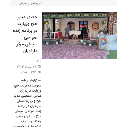
غیرحضوری فراه...
حضور مدیر
حج وزیارت
در برنامه زنده
صواحی
سیمای مرکز
مازندران
08 مرداد 1404
0
173
به گزارش روابط
عمومی مدیریت حج
وزیارت مازندران
عباس اسمعیلی مدیر
حج و زیارت استان
مازندران در برنامه
زنده صواحی سیمای
مرکز مازندران حضور
یافتند و با ارائه
توضیحات در خصوص