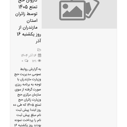
کاروان حج
تمتع 1405
توسط زائران
استان
مازندران از
روز یکشنبه 16
آذر
16 آذر 1404
0
121
به گزارش روابط
عمومی مدیریت حج
وزیارت مازندران با
توجه به برنامه ریزی
صورت گرفته از سوی
سازمان مرکزی حج
وزیارت زائران حج
تمتع 1405 که طی ده
روز ابتدا پیش ثبت
نام مبلغ پیش ثبت
نام را پرداخت نموده
بودند روز یکشنبه 16