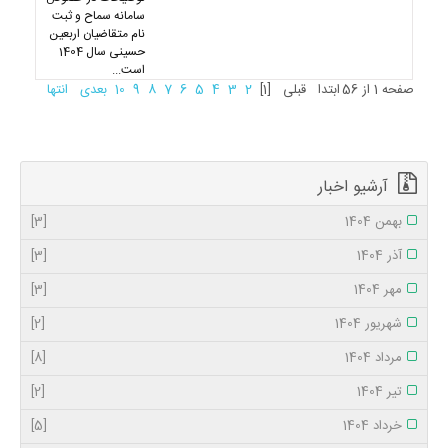
سامانه سماح و ثبت
نام متقاضیان اربعین
حسینی سال 1404
است...
صفحه 1 از 56
ابتدا
قبلی
[1]
2
3
4
5
6
7
8
9
10
بعدی
انتها
آرشیو اخبار
بهمن 1404
[3]
آذر 1404
[3]
مهر 1404
[3]
شهریور 1404
[2]
مرداد 1404
[8]
تیر 1404
[2]
خرداد 1404
[5]