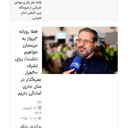
135 نفز زائر و عوامل
اجرائی از فرودگاه
بین المللی امام
خمینی...
فعلا روزانه
۲پرواز به
عربستان
خواهیم
داشت/ برای
تشرف
۴۰۰هزار
عمره‌گذار در
سال جاری
آمادگی داریم
02 شهریور
1404
0
208
به گزارش پایگاه