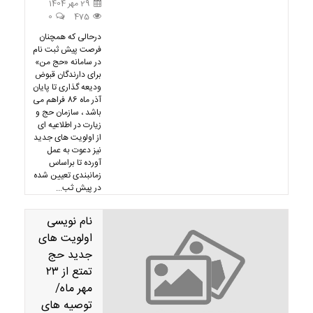
29 مهر 1404
0
475
درحالی که همچنان
فرصت پیش ثبت نام
در سامانه «حج من»
برای دارندگان قبوض
ودیعه گذاری تا پایان
آذر ماه 86 فراهم می
باشد ، سازمان حج و
زیارت در اطلاعیه ای
از اولویت های جدید
نیز دعوت به عمل
آورده تا براساس
زمانبندی تعیین شده
در پیش ثب...
نام نویسی
اولویت های
جدید حج
تمتع از ۲۳
مهر ماه/
توصیه های