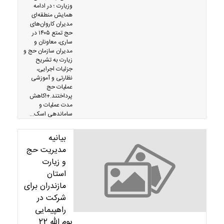
وزیارت ؛ در ادامه
همایش منطقه‌ای
مدیران کاروان‌های
حج تمتع ۱۴۰۵ در
ساری، معاونان و
مدیران سازمان حج و
زیارت به تشریح
جزئیات اجرایی،
نظارتی و آموزشی
عملیات حج
پرداختند.+!کاهش
مدت عملیات و
ساماندهی اسک...
بیانیه
مدیریت حج
و زیارت
استان
مازندران برای
شرکت در
راهپیمایی
یوم الله 22