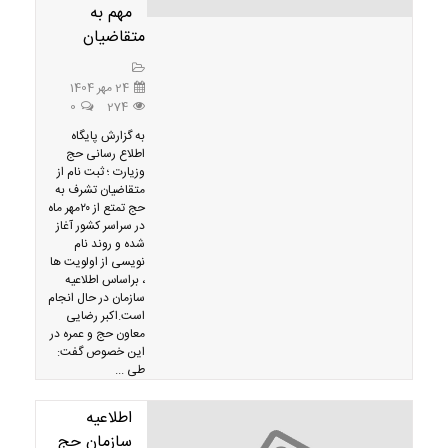
مهم به
متقاضیان
24 مهر 1404
0
274
به گزارش پایگاه
اطلاع رسانی حج
وزیارت ؛ ثبت نام از
متقاضیان تشرف به
حج تمتع از ۲۰مهر ماه
در سراسر کشور آغاز
شده و روند نام
نویسی از اولویت ها
، براساس اطلاعیه
سازمان در حال انجام
است.اکبر رضایی
معاون حج و عمره در
این خصوص گفت:
طی ...
اطلاعيه
سازمان حج