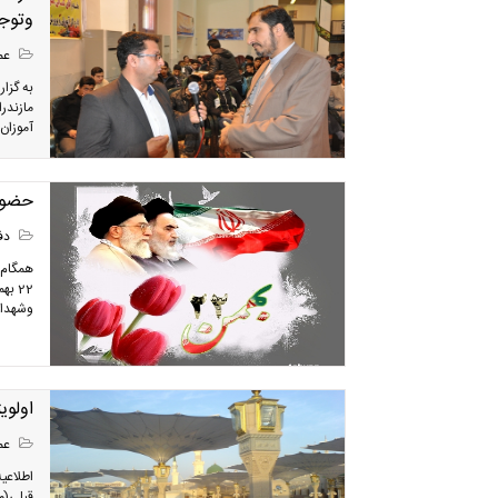
وتوجی
عمر
به گزا
مازندر
آموزان 
حضور گ
دفا
همگام ب
22 ب
وشهدای 
اولوی
عمر
قبلی(م