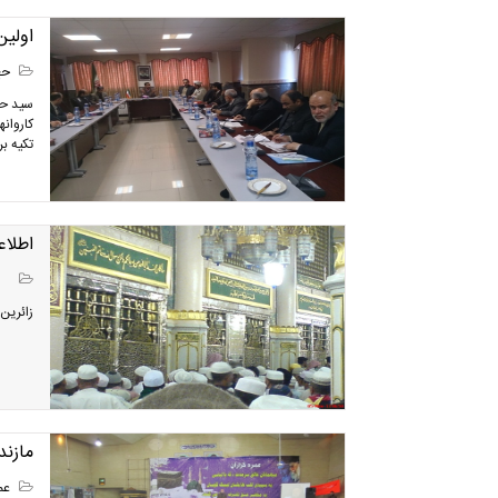
اولین
حج
سید حب
تکیه بر 
اطلاعیه و
زائرین محت
مازند
عمر