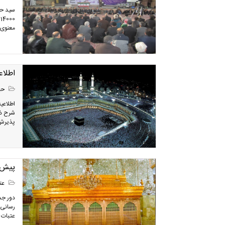
سید حب
معنوی ع
اطلاعیه
حج
شرح ذی
پذيرش 
پیش ثب
عتب
رسانی 
عتبات ع