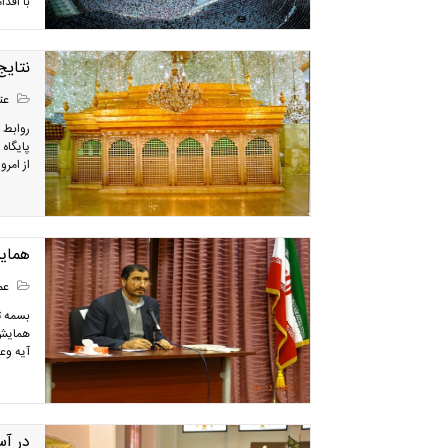
با اقدا
نتايج
عتب
روابط 
پایگاه
از امرو
همایش
عمر
بسمه ت
همایش 
آیه وعه
در آس