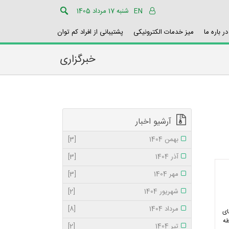
EN
شنبه 17 مرداد 1405
در باره ما
میز خدمات الکترونیکی
پشتیبانی از افراد کم توان
خبرگزاری
آرشیو اخبار
بهمن 1404
[3]
آذر 1404
[3]
مهر 1404
[3]
شهریور 1404
[2]
مرداد 1404
[8]
 های
طه
تیر 1404
[2]