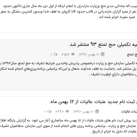
یب اله ساداتی مدیر حج وزیارت مازندران با اعلام اینکه از اول دی ماه سال جاری تاکنون حدود
14000 نفر از عمره گزاران مازندرانی در قالب حدود 114 کاروان به لطف خدا وبدون کمترین مشکل به سفر
مره مفرده اعزام شده اند...
 تکمیلی حج تمتع 93 منتشر شد.
 تمتع
10 بهمن 1392
2157
1
اطلاعيه تکمیلی سازمان حج و زيارت درخصوص پذيرش واجدین 
ل منتشر شد: باعنايت به لطف خداوند متعال و این‌که براساس برنامه‌ريزي‌هاي انجام شده امکان
متقاضيان داراي اولويت تشرف...
ت نام جدید عتبات عالیات از 12 بهمن ماه.
ات عالیات
10 بهمن 1392
2662
0
دور جدید پیش ثبت نام های عتبات عالیات از 12 بهمن ماه سالجاری آغاز می شود. به گزارش پایگاه اطلا
سازمان حج و زیارت ، براساس برنامه ریزی های انجام شده از سوی این سازمان، متقاضيان تشرف 
اليات که مایل به اعزام از تاریخ...