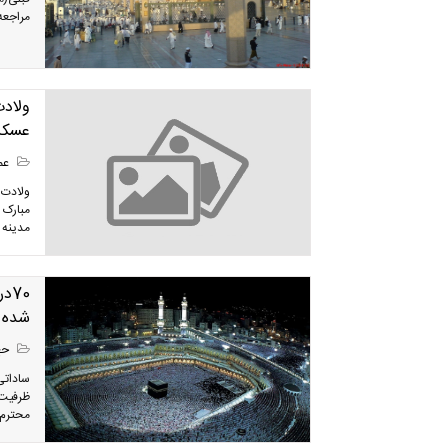
مراجعه زائر
ولادت
عسکری
عمر
ولادت 
مدينه 
70
شده 
حج
ظرفیت 
محترم ش