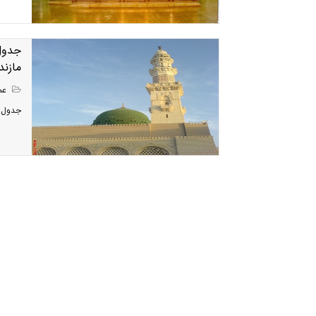
جدول 
مازند
عمر
جدول پر