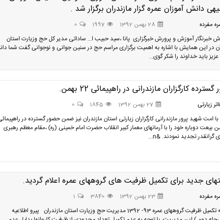
هی دانش آموزان عمره گزار مازندران برگزار شد .
ه مفرده
28 بهمن 1392
1997
0
رش خبرنگار آموزش و پرورش خبرگزاری پانا ،سید حبیب ا... ساداتی مدیر کل حج وزیارت استان
ان در این همایش با اشاره به اهمیت برگزاری مراسم حج در سنین جوانی و نوجوانی گفت شما دا
عزیز باید خداوند را شکر گوی...
سترده کارگزاران مازندرانی در راهپیمائی 22 بهمن.
تر زیارتی
27 بهمن 1392
1845
0
ا امت شهید پرور مازندرانی کارگزاران زیارتی استان مازندران نیز ضمن حضور گسترده در راهپیمائ
همن بیعت دوباره خود را با آرمانهای معمار کبیر انقلاب حضرت امام خمینی (ره) ،مقام معظم رهبری
گرانقدر تجدید نمودند. &n...
تهای جدید برای تکمیل ظرفیت های گروههای عمره اعلام گردید.
ه مفرده
23 بهمن 1392
3840
1
اطلاعیه تکمیل ظرفیت گروههای عمره 93- 1392 مدیریت حج وزیارت استان مازندران پیرو اطلاعیه
رحله دوم ) این مدیریت، با توجه به عدم تکمیل تعداد محدودی از ظرفیت کاروانها بدلیل عدم