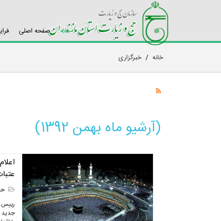
خانه
صفحه اصلی
فرای
خانه
/
خبرگزاری
(آرشیو ماه بهمن 1392)
عتبات
حج