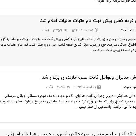
مات صورت گرفته برای اعزام ...
 قرعه کشي پیش ثبت نام عتبات عاليات اعلام شد
ات عالیات
01 اسفند 1392
3359
0
عمومی سازمان حج و زیارت از اعلام نتایج قرعه کشی پیش ثبت نام عتبات عالیات خبر داد. به گزا
 اطلاع رسانی سازمان حج و زیارت مرکز، نتایج قرعه کشی این دوره پیش ثبت نام های عتبات عالیات
ز در سامانه پیش ثبت نام عتب...
 مدیران وعوامل ثابت عمره مازندران برگزار شد.
ه مفرده
01 اسفند 1392
2070
0
عالی همایش مدیران وعوامل ثابت هتلهای مکه ومدینه باهدف توجیه مسائل اجرائی در سالن
مدیریت حج وزیارت استان برگزار گردید در این جلسه ساداتی مدیرحج وزیارت استان با اشاره به
د نا الی ابراهیم واسماعیل ان طهرا بیتی ......
تانه آغاز مراسم معنوی عمره دانش آموزی ، دومین همایش آموزشی