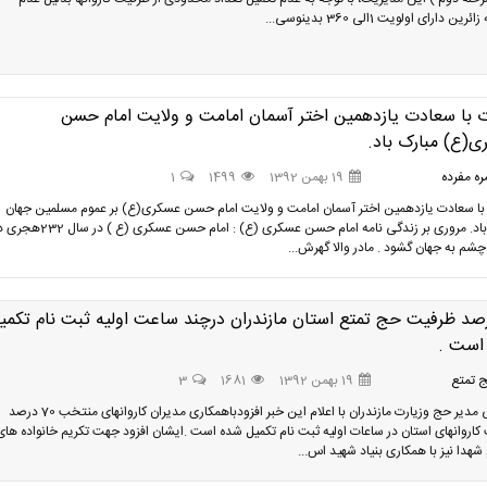
ین دارای اولویت 1الی 360 بدینوسی...
 با سعادت یازدهمین اختر آسمان امامت و ولایت امام حسن
(ع) مبارک باد.
ه مفرده
19 بهمن 1392
1499
1
با سعادت یازدهمین اختر آسمان امامت و ولایت امام حسن عسکری(ع) بر عموم مسلمین جهان
مبارک باد. مروری بر زندگی نامه امام حسن عسکری (ع) : امام حسن عسکری (ع ) در 
چشم به جهان گشود . مادر والا گهرش...
درصد ظرفیت حج تمتع استان مازندران درچند ساعت اولیه ثبت نام تکمی
است .
 تمتع
19 بهمن 1392
1681
3
ساداتی مدیر حج وزیارت مازندران با اعلام این خبر افزودباهمکاری مدیران کاروانهای منتخب 70 درصد
کاروانهای استان در ساعات اولیه ثبت نام تکمیل شده است .ایشان افزود جهت تکریم خانواده های
هدا نیز با همکاری بنیاد شهید اس...