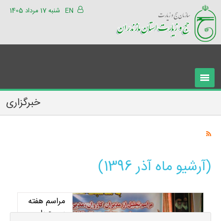
EN
شنبه 17 مرداد 1405
خبرگزاری
(آرشیو ماه آذر 1396)
مراسم هفته
بسیج با