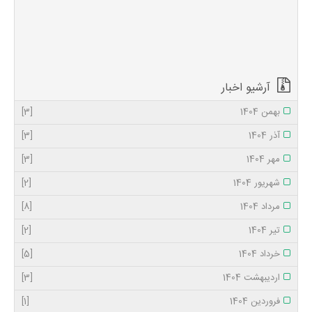
متقاضیان (مرد) واجد
شرایط را شناسایی
نماید. متقاضیان پس
از موفقیت در آزمون،
مصاحبه و آموزش،
یک سفر بعنوان م...
آرشیو اخبار
بهمن 1404
[3]
آذر 1404
[3]
مهر 1404
[3]
شهریور 1404
[2]
مرداد 1404
[8]
تیر 1404
[2]
خرداد 1404
[5]
اردیبهشت 1404
[3]
فروردین 1404
[1]