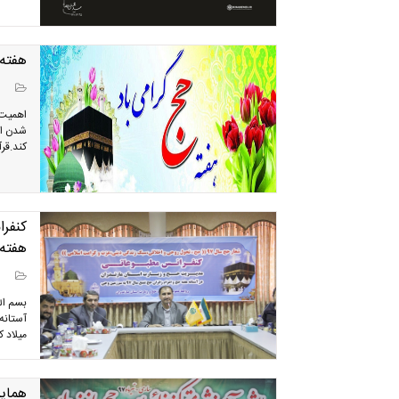
هفته 
اهمیت 
شدن از
کند.قر
کنفرا
هفته 
بسم ال
میلاد 