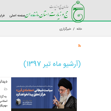
خانه
صفحه اصلی
فرای
خانه
/
خبرگزاری
(آرشیو ماه تیر 1397)
دیدار
به گزا
اسلامی
مهم&zwnj...