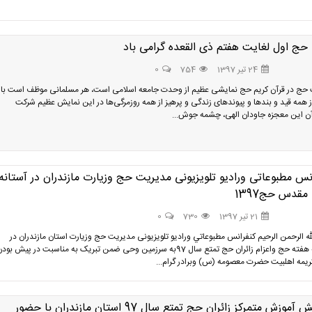
حج اول لغایت هفتم ذی القعده گرامی باد
24 تیر 1397
754
0
حج در قرآن کریم حج نمایشی عظیم از وحدت جامعه اسلامی است، هر مسلمانی موظف است با 
 همه قید و بندها و پیوندهای زندگی و پرهیز از همه روزمرگی‌ها در این نمایش عظیم شرکت
آن این معجزه جاودان الهی، چشمه جوش...
نس مطبوعاتی ورادیو تلویزیونی مدیریت حج وزیارت مازندران در آستانه
مقدس حج1397
21 تیر 1397
730
0
له الرحمن الرحيم كنفرانس مطبوعاتي ورادیو تلویزیونی مدیریت حج وزیارت استان مازندران در
آستانه هفته حج واعزام زائران حج تمتع سال 97به سرزمین وحی ضمن تبریک به مناسبت در پیش بود
کریمه اهلبیت حضرت معصومه (س) وبرادر گرام...
همایش آموزش متمرکز زائران حج تمتع سال 97 استان مازندران با حضور