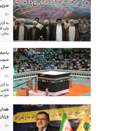
سرپر
به گزا
ولی فق
سالن س
باحضو
حجت ا
سال 97 استان مازندران برگزار می ش
به گزا
قاضی ع
حج تمتع ا
وزیار