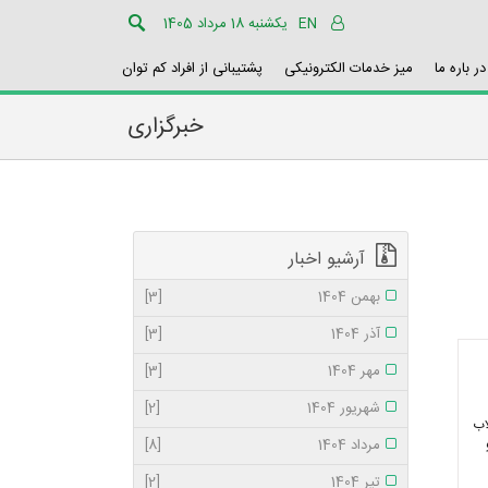
EN
یکشنبه 18 مرداد 1405
در باره ما
میز خدمات الکترونیکی
پشتیبانی از افراد کم توان
خبرگزاری
آرشیو اخبار
بهمن 1404
[3]
آذر 1404
[3]
مهر 1404
[3]
شهریور 1404
[2]
اب
مرداد 1404
[8]
تیر 1404
[2]