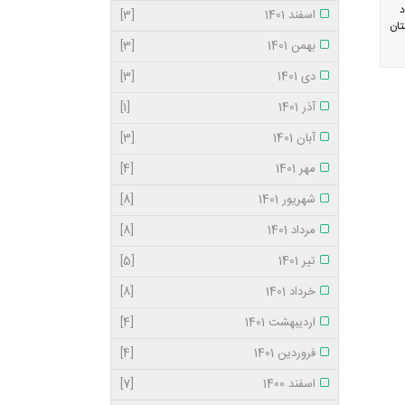
د
اسفند 1401
[3]
ه در همایش آموزش کارگزاران حج تمتع سال 1397 استان
بهمن 1401
[3]
دی 1401
[3]
آذر 1401
[1]
آبان 1401
[3]
مهر 1401
[4]
شهریور 1401
[8]
مرداد 1401
[8]
تیر 1401
[5]
خرداد 1401
[8]
اردیبهشت 1401
[4]
فروردین 1401
[4]
اسفند 1400
[7]