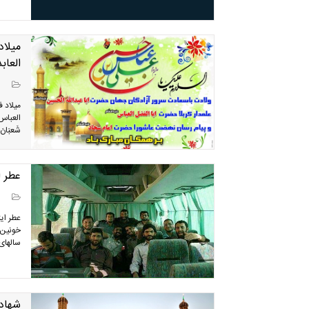
میلا
العاب
میلاد 
العباس 
شَعبَانَ 
عطر ا
سالهای
شهاد