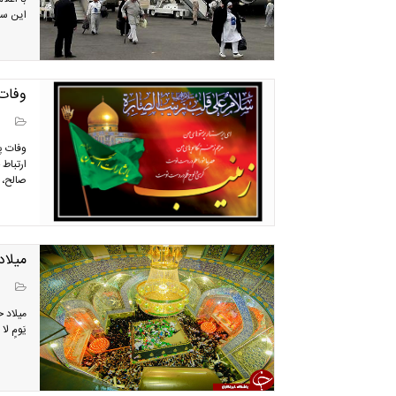
این سف
وفات 
وفات پ
ارتباط
صالح، ح
میلاد
میلاد ح
يَومٍ لا