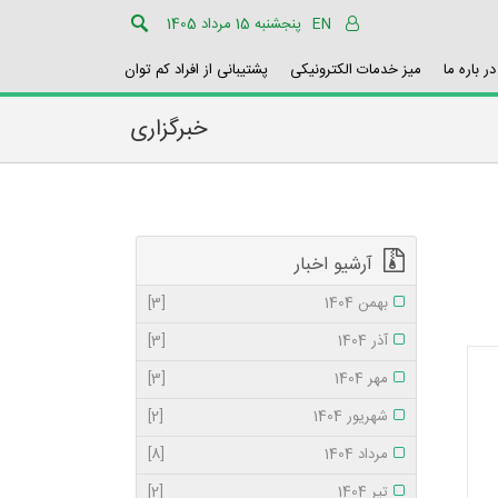
EN
پنجشنبه 15 مرداد 1405
در باره ما
میز خدمات الکترونیکی
پشتیبانی از افراد کم توان
خبرگزاری
آرشیو اخبار
بهمن 1404
[3]
آذر 1404
[3]
مهر 1404
[3]
شهریور 1404
[2]
مرداد 1404
[8]
تیر 1404
[2]