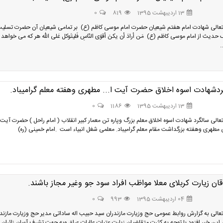
13 اردیبهشت 1395
819
0
عالی شهادت امام هفتم شیعیان حضرت امام موسی کاظم (ع) بر تمامی شیعیان آن حضرت تسلی
 حدیث از امام موسی کاظم (ع) مَن أرادَ أن یکنَ‌ أقوَی النّاسِ‌ فَلیتَوکل عَلی الله هر که می خواهد 
.
دشهادت اسوه اخلاق حضرت آیت ا... مطهری وهفته معلم گرامیباد.
13 اردیبهشت 1395
1186
0
الی سالگرد شهادت اسوه اخلاق معلم بزرگ وپاره تن معمار کبیر انقلاب ( امام راحل ) حضرت آیت ا
مطهری وهفته بزرگداشت مقام معلم گرامیباد. معلمی شغل انبیاء است .امام خمینی (ره)
ان زیارت کربلای معلا مواظب افراد سود جو وغیر مجاز باشند.
04 اردیبهشت 1395
993
0
عالی به گزارش روابط عمومی حج وزیارت مازندران سید حبیب اله ساداتی مدیر حج وزیارت مازند
م این خبر افزود با توجه به کثرت متقاضیان زیارت عتبات عالیات عراق وبه جهت تشرف آسان زائران 