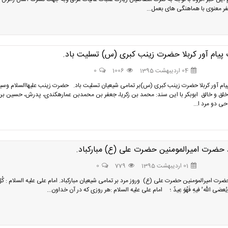
ر معنوی با هماهنگی های بعمل...
پیام آور کربلا حضرت زینب کبری (س) تسلیت باد.
04 اردیبهشت 1395
1006
0
یام آور کربلا حضرت زینب کبری (س)بر تمامی شیعیان تسلیت باد. حضرت زینب علیهاالسلام وسیل
 خلق و خالق ابوبكر با این سند: محمد بن زكریا، جعفر بن محمدبن عماره‏كندى، پدرش، حسین بن
ى دو مرد ا...
 حضرت امیرالمومنین حضرت علی (ع) مبارکباد.
01 اردیبهشت 1395
779
0
ضرت امیرالمومنین حضرت علی (ع) وروز مرد بر تمامی شیعیان مبارکباد. امام على عليه السلام : كُلّ
 يُعصَى اللّه ُ فيهِ فَهُوَ عِيدٌ ؛ امام على عليه السلام :هر روزى كه در آن خداون...