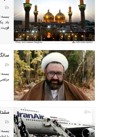
بسمه ت
باد. یک
قویت..
سالگر
بسمه تع
مرتضی 
مشتاق
بسمه ت
با اعلا