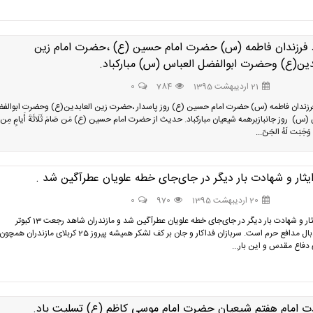
د فرزندان فاطمه (س) حضرت امام حسین (ع) ،حضرت امام زین
دین(ع) وحضرت ابوالفضل العباس (س) مبارکباد.
21 اردیبهشت 1395
784
0
فرزندان فاطمه (س) حضرت امام حسین (ع) روز پاسدار ،حضرت زین العابدین(ع) وحضرت ابوالف
(س) روز جانبازبرهمه شیعیان مبارکباد. حدیث از حضرت امام حسین (ع) مَن صَامَ ثَلَاثَةَ أَیامٍ مِن
وَجَبَت لَهُ الجَنّ...
یثار و شهادت بار دیگر در جای‌جای خطه علویان عطرآگین شد .
20 اردیبهشت 1395
970
0
عطر ایثار و شهادت بار دیگر در جای‌جای خطه علویان عطرآگین شد و مازندران شاهد رجعت 13 کبوتر
خونین‌بال مدافع حرم است. سربازان فداکار و جان‌ بر کف لشکر همیشه پیروز 25 کربلای مازندران همچون
 دفاع مقدس و این بار...
ت امام هفتم شیعیان حضرت امام موسی کاظم (ع) تسلیت باد.