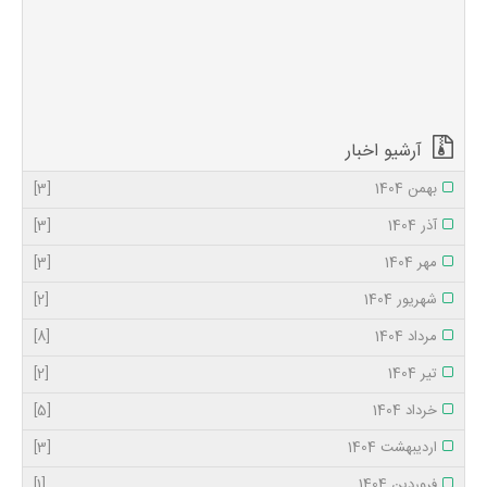
خواهد زد سوگند به
هر چهارده آیه نور /
سوگند به زخم های
سرشار غرور آخر شب
سرد ما سحر می گردد
/ مهدی به میان
شیعه برمی گردد
آرشیو اخبار
بهمن 1404
[3]
آذر 1404
[3]
مهر 1404
[3]
شهریور 1404
[2]
مرداد 1404
[8]
تیر 1404
[2]
خرداد 1404
[5]
اردیبهشت 1404
[3]
فروردین 1404
[1]