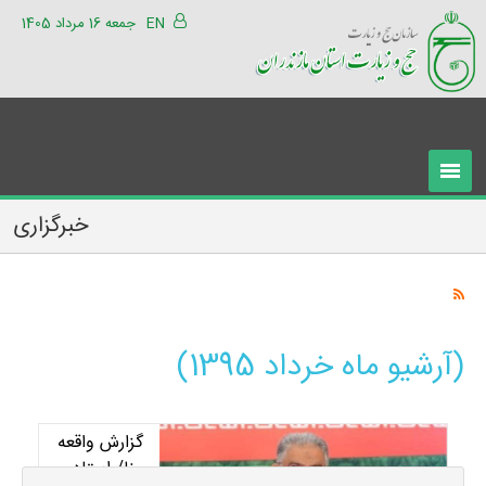
EN
جمعه 16 مرداد 1405
خبرگزاری
(آرشیو ماه خرداد 1395)
گزارش واقعه
منا/ استاد