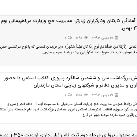
 آمادگی کارکنان وکارگزاران زیارتی مدیریت حج وزیارت درراهپیمائی بوم
21 بهمن 1393
1180
0
لی (ذُرِّيَّةَ مَنْ حَمَلْنا مَعَ نُوحٍ إِنَّهُ كانَ عَبْداً شَكُوراً). «اى فرزندان كسانى كه با نوح در كشتى حمل
 فراموش نكنيد كه: «نوح بنده شكرگزارى بود» روابط عمومی مدی...
ش بزرگداشت سی و ششمین سالگرد پیروزی انقلاب اسلامی با حضور
اران و مدیران دفاتر و شرکتهای زیارتی استان مازندران
19 بهمن 1393
1150
0
رش روابط عمومی مدیریت حج وزیارت استان مازندران به مناسبت ایام ا... دهه فجر و سی و
سالگرد پیروزی انقلاب شکوهمند اسلامی ایران همایش بزرگداشت این ایام خجسته ودر آستان
ائران عمره مفرده مرحله دوم در کارو...
اطلاعیه وجدول پروازی مرحله دوم ثبت نام زائران دارای اولویت 350-1 عمره