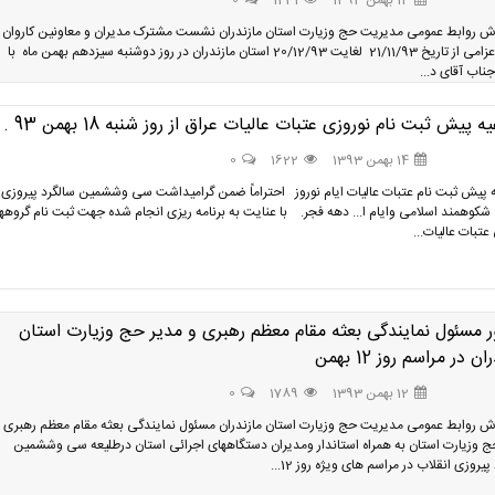
14 بهمن 1393
1231
0
رش روابط عمومی مدیریت حج وزیارت استان مازندران نشست مشترک مدیران و معاونین کاروان
عمره اعزامی از تاریخ 21/11/93 لغایت 20/12/93 استان مازندران در روز دوشنبه سیزدهم بهمن ماه با
ناب آقای د...
ه پیش ثبت نام نوروزی عتبات عالیات عراق از روز شنبه 18 بهمن 93 .
14 بهمن 1393
1622
0
ه پیش ثبت نام عتبات عالیات ایام نوروز احتراماً ضمن گرامیداشت سی وششمین سالگرد پیروزی
 شکوهمند اسلامی وایام ا... دهه فجر. با عنایت به برنامه ریزی انجام شده جهت ثبت نام گروهه
عتبات عالیات...
مسئول نمایندگی بعثه مقام معظم رهبری و مدیر حج وزیارت استان
ن در مراسم روز 12 بهمن
12 بهمن 1393
1789
0
رش روابط عمومی مدیریت حج وزیارت استان مازندران مسئول نمایندگی بعثه مقام معظم رهبری 
ج وزیارت استان به همراه استاندار ومدیران دستگاههای اجرائی استان درطلیعه سی وششمین
پیروزی انقلاب در مراسم های ویژه روز 12...