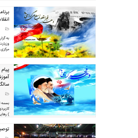
برنام
انقلا
به گزا
وزیارت
مرکزی 
پیام 
آموزش
سالگر
بسمه ت
کاربرد
) رهایی
توصیه