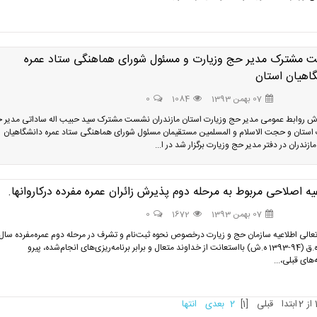
 مشترک مدیر حج وزیارت و مسئول شورای هماهنگی ستاد عمره
اهیان استان
07 بهمن 1393
1084
0
رش روابط عمومی مدیر حج وزیارت استان مازندران نشست مشترک سید حبیب اله ساداتی مدیر 
 استان و حجت الاسلام و المسلمین مستقیمان مسئول شورای هماهنگی ستاد عمره دانشگاهیان
ازندران در دفتر مدیر حج وزیارت برگزار شد در ا...
یه اصلاحی مربوط به مرحله دوم پذیرش زائران عمره مفرده درکاروانها.
07 بهمن 1393
1672
0
عالی اطلاعیه سازمان حج و زیارت درخصوص نحوه ثبت‌نام و تشرف در مرحله دوم عمره‌مفرده سال
1436 ه.ق (94-1393 ه.ش) بااستعانت از خداوند متعال و برابر برنامه‌ریزی‌های انجام‌شده، پیرو
‌های قبلی،...
ابتدا
قبلی
[1]
2
بعدی
انتها