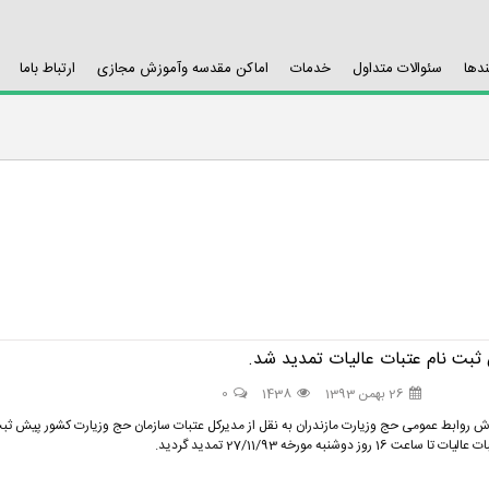
ندها
سئوالات متداول
خدمات
اماکن مقدسه وآموزش مجازی
ارتباط باما
بت نام عتبات عالیات تمدید شد.
26 بهمن 1393
1438
0
رش روابط عمومی حج وزیارت مازندران به نقل از مدیرکل عتبات سازمان حج وزیارت کشور پیش ثب
تا ساعت 16 روز دوشنبه مورخه 27/11/93 تمدید گردید.