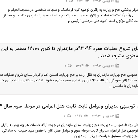
10 بهمن 1393
1021
0
رکز پزشکی حج و زیارت به زائران توصیه کرد: از ماسک و سجاده شخصی در مسجدالحرام و
نبی(ص) استفاده نمایند و زائران مسن و بیمارانجام مناسک عمره را به زمان مناسب و بعد از
ت کافی موکول کنند. 'سید علی مرعشی' رئیس م...
ازابتدای شروع عملیات عمره 94-93در مازندران تا کنون 12000 معتمر به این
معنوی مشرف شدند.
10 بهمن 1393
1304
0
عمومی حج وزیارت مازندران به نقل از مدیر حج وزیارت استان اعلام کردازابتدای شروع عملیات عم
تاکنون 12000 زائر عمره گزار در قالب 92 کاروان به این سفر معنوی مشرف شدند. ساداتی با اعلام این خبر
ازندران با داشتن ...
توجیهی مدیران وعوامل ثابت ثابت هتل اعزامی در مرحله سوم سال 93
07 بهمن 1393
1640
0
رش روابط عمومی مدیریت حج وزیارت استان مازندران در جهت ارائه خدمات هر چه بهتر به زائران
وجیهی قبل از اعزام مدیران ثابت مرحله سوم و عوامل هتل آنان با حضور سید حبیب اله ساداتی
ج وزیارت ، مسئول حراست و یکی از مدیران ...