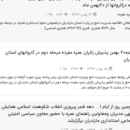
کاروانها از 20بهمن ماه.
ه مفرده
16 بهمن 1393
8116
0
عالی اطلاعیه مدیریت حج و زیارت استان مازندران درخصوص نحوه ثبت‌نام و تشرف در مرحله دو
143 هجری .قمری (94-1393 هجری.شمسی) ...
دوشنبه20 بهمن پذیرش زائران عمره مفرده مرحله دوم در کاروانهای استان
ران
15 بهمن 1393
2913
0
رش روابط عمومی مدیریت حج وزیارت استان مازندران برابر برنامه ریزی صورت گرفته از سوی سازم
حج و زیارت کشور پذیرش زائران عمره مفرده مرحله دوم در کاروانهای استان مازندران در روز دوشنب
ز خواهد شد...
مین روز از ایام ا... دهه فجر پیروزی انقلاب شکوهمند اسلامی همایش
ی مدیران ومعاونین راهنمای عمره با حضور معاون سیاسی امنیتی
اعی استانداری مازندران برگزارشد.