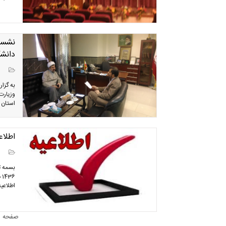
نشست
دانشگ
به گزا
وزیارت
استان م
اطلاع
بسمه ت
اطلاعیه
صفحه 1 از 2