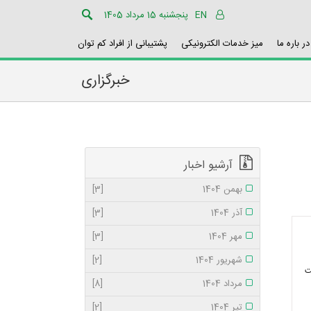
EN
پنجشنبه 15 مرداد 1405
در باره ما
میز خدمات الکترونیکی
پشتیبانی از افراد کم توان
خبرگزاری
آرشیو اخبار
بهمن 1404
[3]
آذر 1404
[3]
مهر 1404
[3]
شهریور 1404
[2]
ت
مرداد 1404
[8]
تیر 1404
[2]