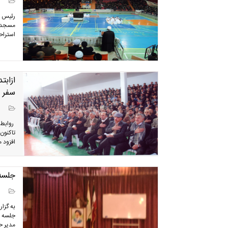
رئیس م
مسجدال
استراح
سفر 
روابط 
افزود م
جلسه 
به گزا
جلسه ت
مدیر ح