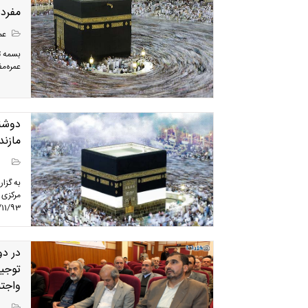
مفرده در
عمر
بسمه ت
عمره‌مفرده سال 6
مازند
به گزا
مرکزی 
20/11/93 از ساعت 9 صبح آغا
در دو
توجیه
واجتم