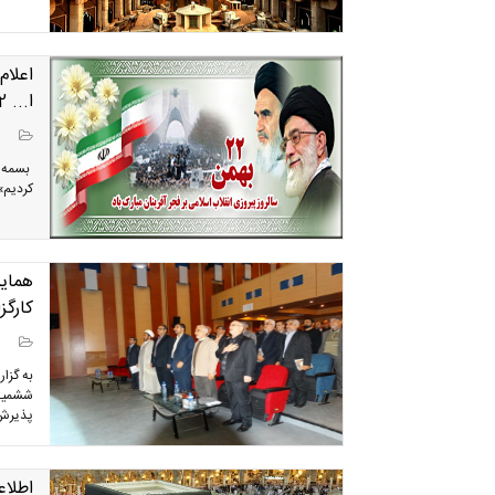
اعلام
ا... 22 بهمن.
بسمه تعا
كرديم»
همای
کارگز
به گزا
ششمین 
پذیرش ز