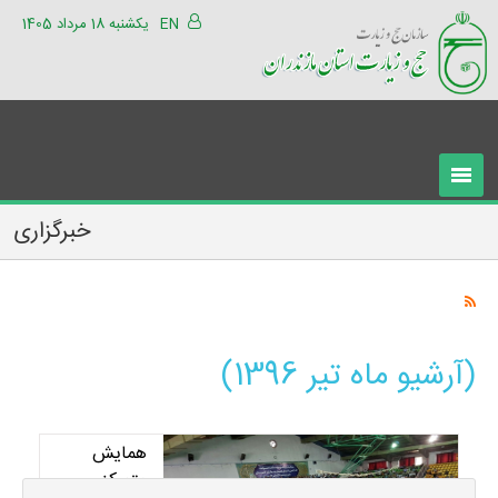
EN
یکشنبه 18 مرداد 1405
خبرگزاری
(آرشیو ماه تیر 1396)
همایش
متمرکز