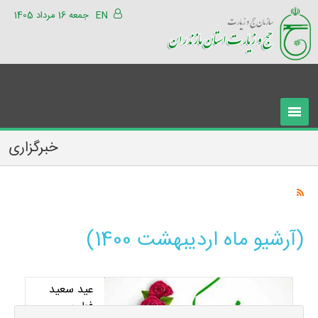
EN
جمعه 16 مرداد 1405
خبرگزاری
(آرشیو ماه اردیبهشت 1400)
عید سعید
فطر بر