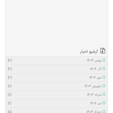
علی (ع) و حضرت
فاطمه زهرا (س) و
نخستین نوه گرامی
رسول الله (ص) در
شب نیمه ماه رمضان
سال سوم هجری
قمری در مدینه چشم
به جهان گشود و
رسول گرامی اسلام
نام «حسن» را برای
ایشان برگزید. ...
آرشیو اخبار
بهمن 1404
[3]
آذر 1404
[3]
مهر 1404
[3]
شهریور 1404
[2]
مرداد 1404
[8]
تیر 1404
[2]
خرداد 1404
[5]