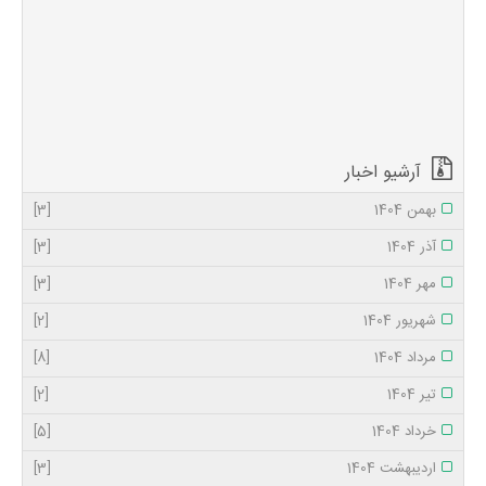
استان مازندران در
فرودگاه بین المللی
شهدای ساری برگزار
گردید . مدیر کل
فرودگاه های استان
مازندران از آمادگی
کامل فرودگاه شهدای
سا...
آرشیو اخبار
بهمن 1404
[3]
آذر 1404
[3]
مهر 1404
[3]
شهریور 1404
[2]
مرداد 1404
[8]
تیر 1404
[2]
خرداد 1404
[5]
اردیبهشت 1404
[3]