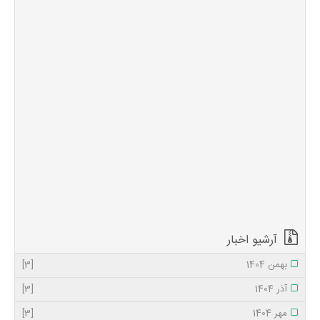
تسلیت باد.
02 اردیبهشت
1396
0
1376
نحوه شهادت حضرت
امام کاظم (ع) خادم
خرما را برای امام برد
و پیام هارون را ابلاغ
کرد. امام نیز چند دانه
از آن خرما را خوردند،
اما سِندی گفت:
بیشتر بخورید، امام
فرمود: همین مقدار
برای مأموریت تو
کافی است. ...
آرشیو اخبار
بهمن 1404
[3]
آذر 1404
[3]
مهر 1404
[3]