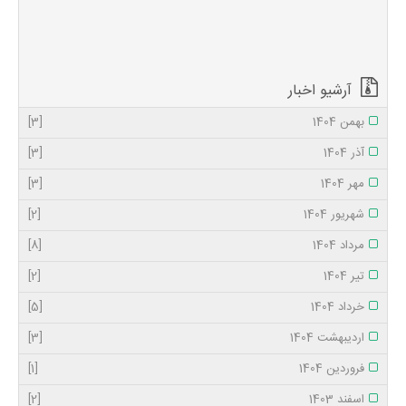
انسان در ماه مبارک
رمضان با بندگی و
عبودیت خداوند، گناه
را از جسم و روح خود
زدوده و د...
آرشیو اخبار
بهمن 1404
[3]
آذر 1404
[3]
مهر 1404
[3]
شهریور 1404
[2]
مرداد 1404
[8]
تیر 1404
[2]
خرداد 1404
[5]
اردیبهشت 1404
[3]
فروردین 1404
[1]
اسفند 1403
[2]