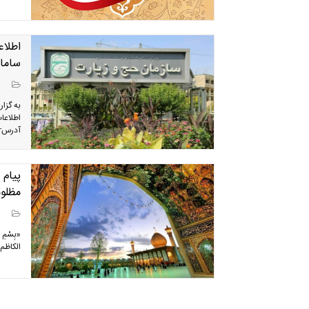
اطلاع
سامان
به گزا
اطلاعا
آدرسReserve.haj.ir حائز اهمیت می باشد و این اقدام فارغ از...
پیام
مظلوم
«بِسْمِ 
الکاظم(