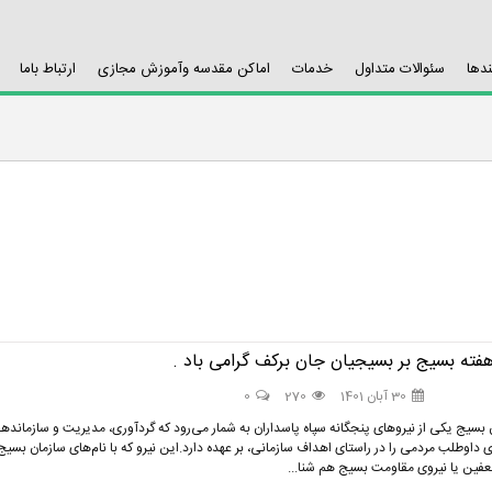
ندها
سئوالات متداول
خدمات
اماکن مقدسه وآموزش مجازی
ارتباط باما
هفته بسیج بر بسیجیان جان برکف گرامی باد .
30 آبان 1401
270
0
 بسیج یکی از نیرو‌های پنجگانه سپاه پاسداران به شمار می‌رود که گردآوری، مدیریت و سازمانده
ی داوطلب مردمی را در راستای اهداف سازمانی، بر عهده دارد.این نیرو که با نام‌های سازمان بسیج
ین یا نیروی مقاومت بسیج هم شنا...