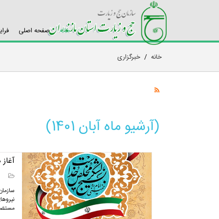
خانه
صفحه اصلی
فرای
خانه
/
خبرگزاری
(آرشیو ماه آبان 1401)
آغاز 
سازمان
نیرو‌ها
مستضعف