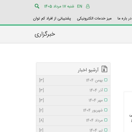
EN
شنبه 17 مرداد 1405
در باره ما
میز خدمات الکترونیکی
پشتیبانی از افراد کم توان
خبرگزاری
آرشیو اخبار
بهمن 1404
[3]
آذر 1404
[3]
مهر 1404
[3]
شهریور 1404
[2]
ی
مرداد 1404
[8]
تیر 1404
[2]