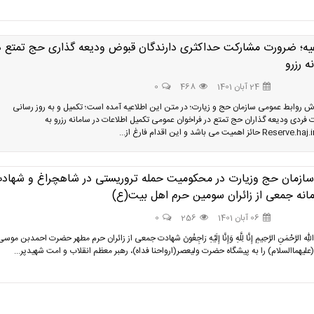
یه؛ ضرورت مشارکت حداکثری دارندگان قبوض ودیعه گذاری حج تمتع د
ه رزرو
24 آبان 1401
468
0
رش روابط عمومی سازمان حج و زیارت؛ در متن این اطلاعیه آمده است؛ تکمیل و به روز رسانی
ت فردی ودیعه گذاران حج تمتع در فراخوان عمومی تکمیل اطلاعات در سامانه رزرو به
 سازمان حج وزیارت در محکومیت حمله تروریستی در شاهچراغ و شهاد
انه جمعی از زائران سومین حرم اهل بیت(ع)
06 آبان 1401
256
0
اللهِ الرَّحْمَنِ الرَّحِیمِ إِنَّا لِلَّهِ وَإِنَّا إِلَیْهِ رَاجِعُونَ شهادت جمعی از زائران حرم مطهر حضرت احمدبن موس
علیهماالسلام) را به پیشگاه حضرت ولیعصر(ارواحنا فداه)، رهبر معظم انقلاب و امت شهیدپر...