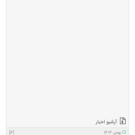
بزرگداشت
شهدای منا
09 مهر 1402
0
261
به گزارش روابط
عمومی مدیریت حج
وزیارت استان
مازندران همایش
سراسری لاله‌های
سفید به مناسبت
بزرگداشت شهدای منا
در دانشگاه آزاد
اسلامی واحد
قائمشهر برگزار شد.در
ششمین مراسم ملی
و سراسری لاله های
سفید با حضور
خانواده های معزز
شهدا، آی...
آرشیو اخبار
بهمن 1404
[3]