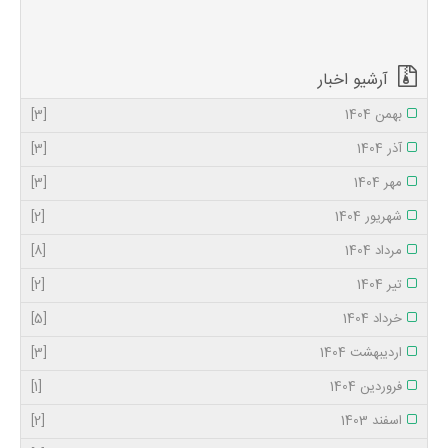
زاده در بندپی غربی
شهرستان بابل که با
حضور انبوه مردم ،
مسئولی...
آرشیو اخبار
بهمن 1404
[3]
آذر 1404
[3]
مهر 1404
[3]
شهریور 1404
[2]
مرداد 1404
[8]
تیر 1404
[2]
خرداد 1404
[5]
اردیبهشت 1404
[3]
فروردین 1404
[1]
اسفند 1403
[2]