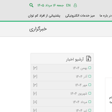
EN
جمعه 16 مرداد 1405
در باره ما
میز خدمات الکترونیکی
پشتیبانی از افراد کم توان
خبرگزاری
آرشیو اخبار
بهمن 1404
[3]
آذر 1404
[3]
مهر 1404
[3]
شهریور 1404
[2]
ام
ه
مرداد 1404
[8]
تیر 1404
[2]