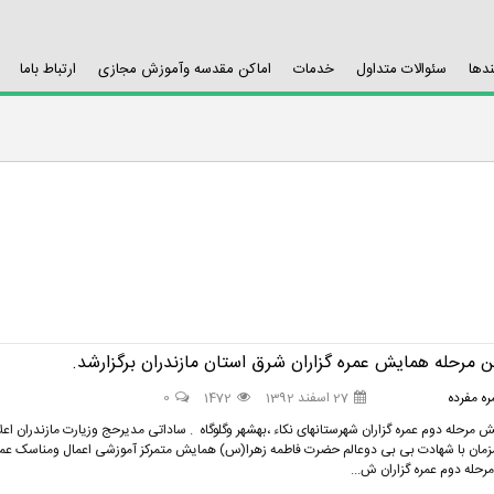
ندها
سئوالات متداول
خدمات
اماکن مقدسه وآموزش مجازی
ارتباط باما
 مرحله همایش عمره گزاران شرق استان مازندران برگزارشد.
ه مفرده
27 اسفند 1392
1472
0
 مرحله دوم عمره گزاران شهرستانهای نکاء ،بهشهر وگلوگاه . ساداتی مدیرحج وزیارت مازندران اعل
زمان با شهادت بی بی دوعالم حضرت فاطمه زهرا(س) همایش متمرکز آموزشی اعمال ومناسک عمر
مرحله دوم عمره گزاران ش...