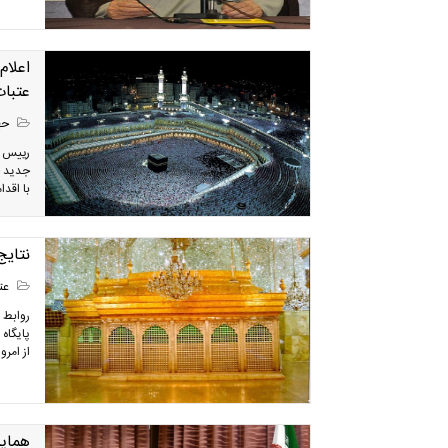
عتبات
حج
با اقدا
نتايج
عتب
روابط 
پایگاه
از امرو
همایش