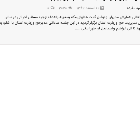
ه مفرده
01 اسفند 1392
2070
0
عالی همایش مدیران وعوامل ثابت هتلهای مکه ومدینه باهدف توجیه مسائل اجرائی در سالن
مدیریت حج وزیارت استان برگزار گردید در این جلسه ساداتی مدیرحج وزیارت استان با اشاره به
د نا الی ابراهیم واسماعیل ان طهرا بیتی ......