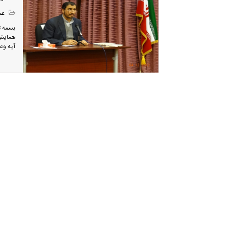
عمر
بسمه ت
همایش 
آیه وعه