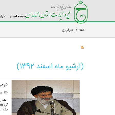
خانه
صفحه اصلی
فرای
خانه
/
خبرگزاری
(آرشیو ماه اسفند 1392)
دومین
عمر
- همایش
کرد هم
مفرده 