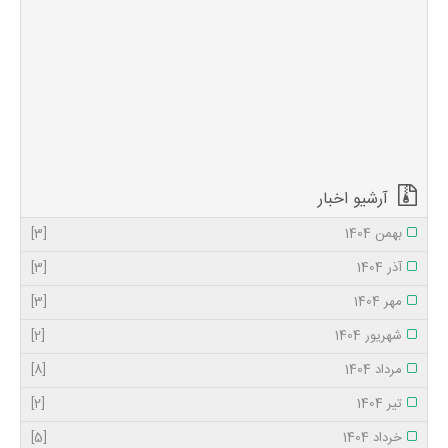
شعبان و ماه رمضان
شرافت زیادی دارند و
در فضیلت آنها
روایات بسیاری وارد
شده است. از حضرت
رسول (صلى الله علیه
و آله) روایت شده
كه: ماه رجب ماه
بزرگ خدا است و
ماه...
آرشیو اخبار
بهمن 1404
[3]
آذر 1404
[3]
مهر 1404
[3]
شهریور 1404
[2]
مرداد 1404
[8]
تیر 1404
[2]
خرداد 1404
[5]