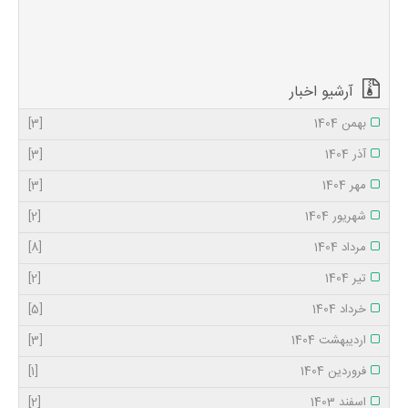
ملتهایی که نوروز را
گرامی می‌دارند، سال
جدید را سال «دولت
و ملت، همدلی و
هم‌زبانی&...
آرشیو اخبار
بهمن 1404
[3]
آذر 1404
[3]
مهر 1404
[3]
شهریور 1404
[2]
مرداد 1404
[8]
تیر 1404
[2]
خرداد 1404
[5]
اردیبهشت 1404
[3]
فروردین 1404
[1]
اسفند 1403
[2]