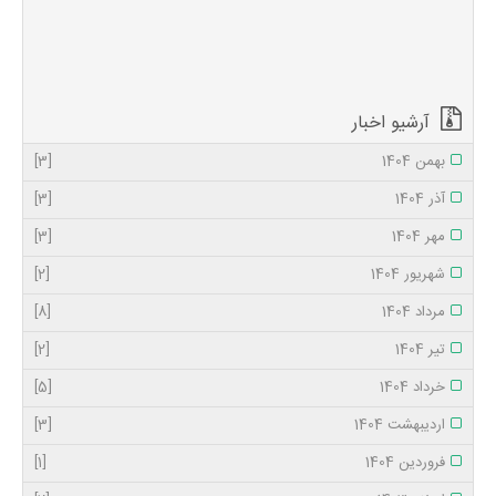
خانواده‌های ایثارگران
و همه ملت‌هایی که
نوروز را گرامی
می‌دارند، سال جدید
را ...
آرشیو اخبار
بهمن 1404
[3]
آذر 1404
[3]
مهر 1404
[3]
شهریور 1404
[2]
مرداد 1404
[8]
تیر 1404
[2]
خرداد 1404
[5]
اردیبهشت 1404
[3]
فروردین 1404
[1]