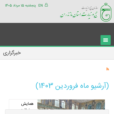
EN
پنجشنبه 15 مرداد 1405
خبرگزاری
(آرشیو ماه فروردین 1403)
همایش
رمضانیه