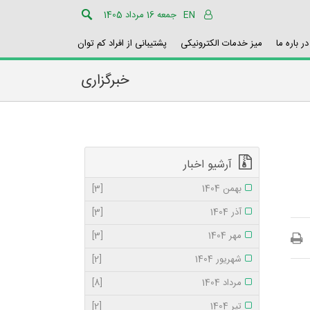
EN
جمعه 16 مرداد 1405
در باره ما
میز خدمات الکترونیکی
پشتیبانی از افراد کم توان
خبرگزاری
آرشیو اخبار
بهمن 1404
[3]
آذر 1404
[3]
مهر 1404
[3]
شهریور 1404
[2]
مرداد 1404
[8]
تیر 1404
[2]