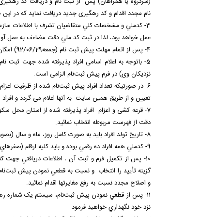
(سرگروه یا همراهان) پس از ثبت نام و دریافت کد رهگیری،
نام مجدد اقدام و کد رهگیری جدید دریافت نماید که در ای
3- كدملي و مشخصات كلي متقاضیان تشرف با اطلاعات سازما
عمل خواهد بود، لذا در ثبت كد ملي دقت مضاعف به عمل آور
4- پس از اتمام مهلت پیش ثبت نام (جمعه92/06/29) امکان تغییر نام و مشخصات افراد ثبت نام شده میسر نمی باشد.
5- باتوجه به اعلام اسامی افراد پذیرفته شده جهت ثبت نام
نزديكان وی) در فرم پيش ثبت‌نام الزامی است.
6- در صورتيكه تعداد افراد پيش ثبت‌نام شده از ظرفيت اعزا
تعيين و از طریق همین سایت به آنها اعلام می گردد و افراد
7- قرعه کشی و اعزام افراد پذیرفته شده از استان محل 
دقت از فهرست مربوطه انتخاب نمائيد.
8- تاريخ تولد افراد بايد به صورت كامل روز، ماه و سال (بصورت چهار رقمي) در فرم درج شود.
9- كدملي همه افراد ده رقمي بوده و بايد كليه ارقام (صفرهاي سمت چپ) آن بطور كامل در فرم ثبت شود.
10- پس از تكميل فرم و ثبت آن ، اطلاعات دريافتي جهت
گزینه تأييد را انتخاب و نسبت به قطعي نمودن پيش ثبت‌نام
و اصلاح مجدد نسبت به رفع مغایرتها اقدام نمائيد.
11- پس از قطعي نمودن پيش ثبت‌نام، سیستم یک شماره ره
نزد خود نگهداري خواهید فرمود.