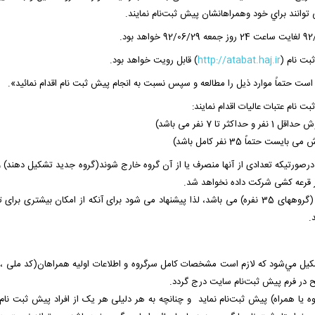
 توانند براي خود وهمراهانشان پيش ثبت‌نام نمايند.
http://atabat.haj.ir
) قابل رویت خواهد بود.
ت حتماً موارد ذیل را مطالعه و سپس نسبت به انجام پیش ثبت نام اقدام نمائید».
نام عتبات عالیات اقدام نمایند:
ثبت نام 35 نفره می نمایند درصورتیکه تعدادی از آنها منصرف یا از آن گروه خارج شوند(گروه جدید تشکیل دهند)
توجه: فقط 15درصد ظرفیت اعزام مختص اعزام های گروهی (گروههای 35 نفره) می باشد، لذا پیشنهاد می شود برای آنکه از امکان بیشتری 
تشكيل مي‌شود كه لازم است مشخصات كامل سرگروه و اطلاعات اولیه همراهان(کد ملی ، ن
ح در فرم پيش ثبت‌نام سايت درج گردد.
روه يا همراه) پيش ثبت‌نام نمايد و چنانچه به هر دلیلی هر یک از افراد پیش ثبت نام