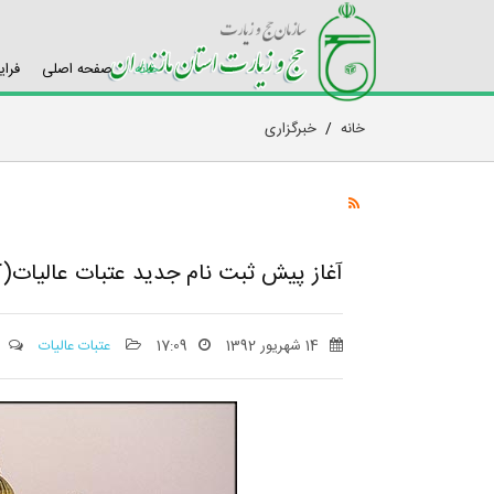
خانه
صفحه اصلی
فرای
خانه
/
خبرگزاری
آغاز پیش ثبت نام جدید عتبات عالیات(کربلای م
14 شهریور 1392
17:09
عتبات عالیات