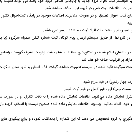
 خواستار ثبت نام با گروه جدید یا جابجائی اسامی گروه خود باشد می تواند نسبت به
ن صورت اطلاعات ثبت نامی در گروه قبلی حذف خواهد شد.
ن ثبت احوال تطبیق و در صورت مغايرت، اطلاعات موجود در پايگاه ثبت‌احوال کشور م
ید.
 در کاروانها از طریق سیستم ارسال پیام کوتاه، ثبت شماره تلفن همراه سرگروه (يا ي
م در ماه‌هاي اعلام شده در استان‌هاي مختلف بيشتر باشد، اولويت تشرف گروه‌ها براساس 
 مازاد بر ظرفیت حذف خواهند شد.
سكونت سرگروه (قید شده در سیستم)صورت خواهد گرفت. لذا، استان و شهر محل سكونت ر
 کنترل نمايش داده مي‌شود، اطلاعات نمايش داده شده را به دقت كنترل و در صورت 
 خود اقدام نمائيد. چنانچه اطلاعات نمايش داده شده صحيح نیست با انتخاب گزینه با
گيري به گروه تخصيص می دهد كه اين شماره را يادداشت نموده و براي پیگیری های 