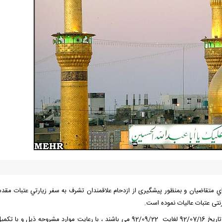
ي متقاضیان و بمنظور پیشگیری از ازدحام علاقمندان تشرف به سفر زيارتي عتبات مقدس
رنتی عتبات عالیات نموده است.
متقاضيان محترم تشرف به عتبات عاليات که مایل به اعزام از تاریخ 92/07/16 لغایت 92/09/22 می باشند ، با رعایت موارد مشروحه ذیل و