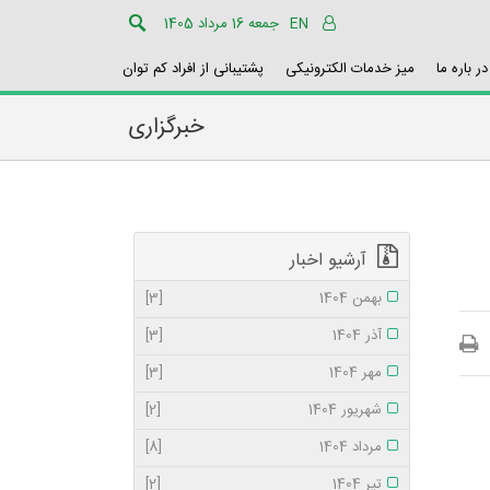
EN
جمعه 16 مرداد 1405
در باره ما
میز خدمات الکترونیکی
پشتیبانی از افراد کم توان
خبرگزاری
آرشیو اخبار
بهمن 1404
[3]
آذر 1404
[3]
مهر 1404
[3]
شهریور 1404
[2]
مرداد 1404
[8]
تیر 1404
[2]