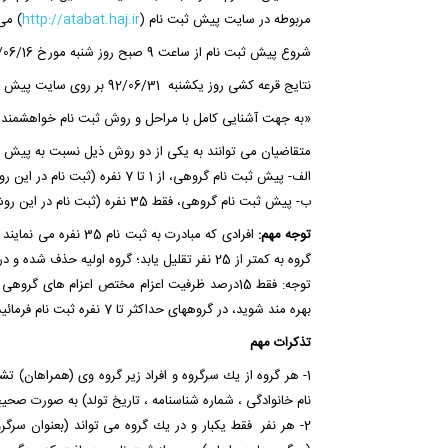
مربوطه در سايت پیش ثبت نام (
http://atabat.haj.ir
) می
شروع پیش ثبت نام از ساعت 9 صبح روز شنبه مورخ 92/06/16 لغایت ساعت 24 روز جمعه 92/06/29 خواهد بود.
نتایج قرعه کشی روز یکشنبه 92/06/31 بر روی سایت پیش ثبت نام (
«به جهت آشنایی کامل با مراحل و روش ثبت نام خواهشمند اس
متقاضیان می توانند به یکی از دو روش ذیل نسبت به پیش ثبت 
الف- پیش ثبت نام گروهی، از 1 تا 7 نفره (ثبت نام در این روش حداقل 1 نفر و حداکثر تا 7 نفر می باشد)
ب- پیش ثبت نام گروهی، فقط 35 نفره (ثبت نام در این روش می بایست حتماً 35 نفر کامل باشد)
توجه مهم:
افرادی که مبادرت به 
گروه به کمتر از 25 نفر تقلیل یابد؛ گروه اولیه حذف شده و در قرعه کشی شرکت داده نخواهد شد.
بهره مند شوید، در گروههای حداکثر تا 7 نفره ثبت نام فرمائید.
تذکرات مهم
1- هر گروه از يك سرگروه و افراد زیر گروه وی (همراهان) 
نام خانوادگی ، شماره شناسنامه ، تاریخ تولد) به صورت صحی
2- هر نفر فقط یکبار و در يك گروه می تواند (بعنوان سرگ