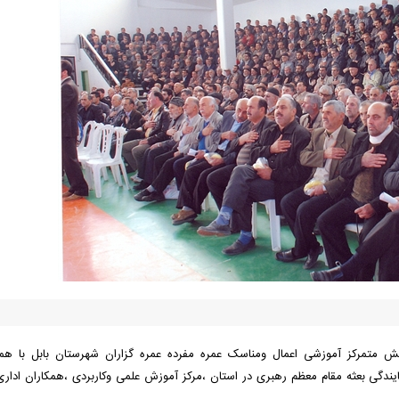
یش متمرکز آموزشی اعمال ومناسک عمره مفرده عمره گزاران شهرستان بابل با هم
ایندگی بعثه مقام معظم رهبری در استان ،مرکز آموزش علمی وکاربردی ،همکاران ادار