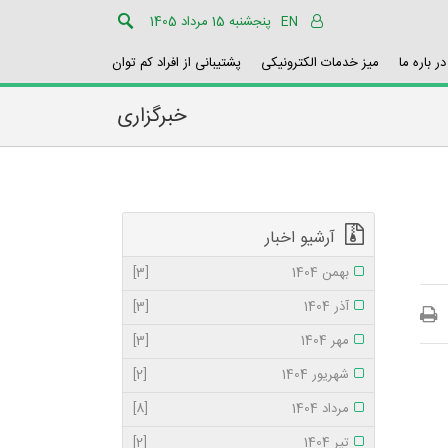
EN
پنجشنبه 15 مرداد 1405
در باره ما
میز خدمات الکترونیکی
پشتیبانی از افراد کم توان
خبرگزاری
آرشیو اخبار
بهمن 1404
[3]
آذر 1404
[3]
مهر 1404
[3]
شهریور 1404
[2]
مرداد 1404
[8]
تیر 1404
[2]